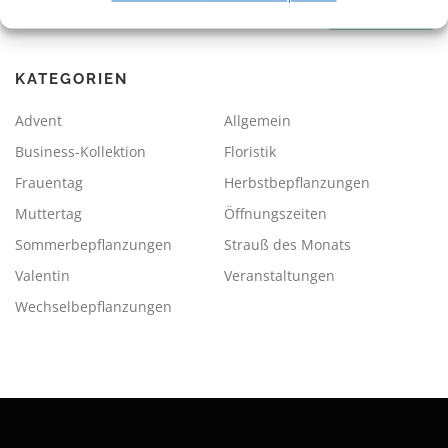
nach:
KATEGORIEN
Advent
Allgemein
Business-Kollektion
Floristik
Frauentag
Herbstbepflanzungen
Muttertag
Öffnungszeiten
Sommerbepflanzungen
Strauß des Monats
Valentin
Veranstaltungen
Wechselbepflanzungen