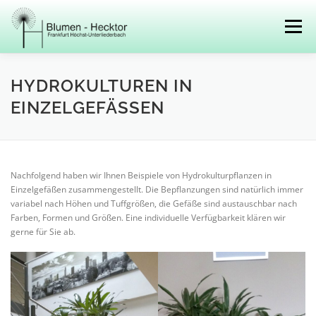
Zum
Inhalt
Menü
springen
BESTELLUNGEN
FLORISTIK
PFLANZEN
HYDROKULTUREN IN
EINZELGEFÄSSEN
HYDROKULTUR
VERANSTALTUNGEN
Nachfolgend haben wir Ihnen Beispiele von Hydrokulturpflanzen in
ÜBER UNS
KONTAKT
Einzelgefäßen zusammengestellt. Die Bepflanzungen sind natürlich immer
variabel nach Höhen und Tuffgrößen, die Gefäße sind austauschbar nach
Farben, Formen und Größen. Eine individuelle Verfügbarkeit klären wir
gerne für Sie ab.