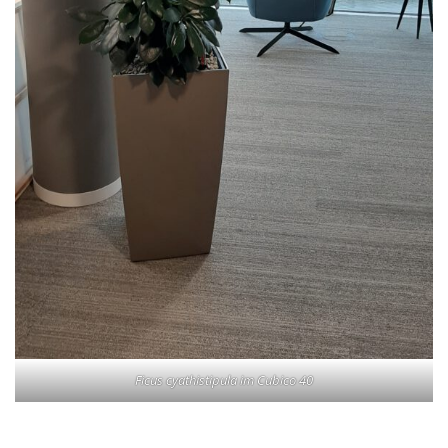
Ficus cyathistipula im Cubico 40