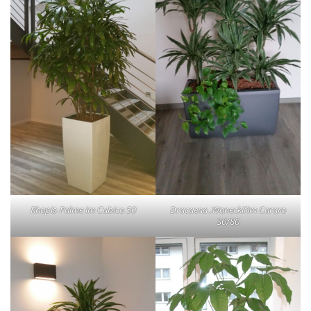
Rhapis-Palme im Cubico 50
Dracaena ‚Waneckii’im Cararo
30/80