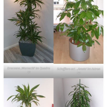
Dracaena ‚Warneckii‘ im Quadro
Schefflera act . ‚Amate‘ im Astron
50
50