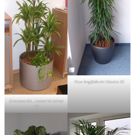
Ficus longifolia im Classico 50
Dracaena der. ‚Lemon‘ im Astron
50