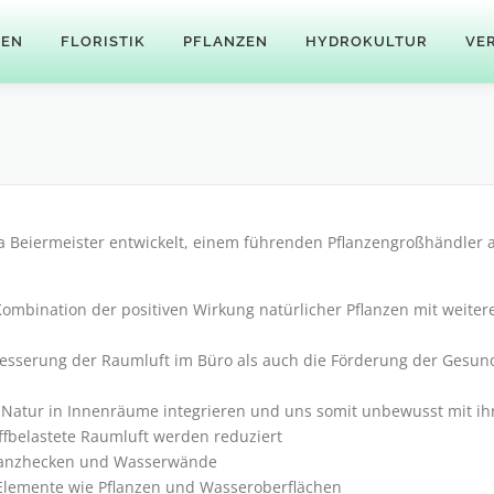
GEN
FLORISTIK
PFLANZEN
HYDROKULTUR
VE
ma Beiermeister entwickelt, einem führenden Pflanzengroßhändler 
Kombination der positiven Wirkung natürlicher Pflanzen mit weiter
rbesserung der Raumluft im Büro als auch die Förderung der Gesund
e Natur in Innenräume integrieren und uns somit unbewusst mit ih
ffbelastete Raumluft werden reduziert
flanzhecken und Wasserwände
e Elemente wie Pflanzen und Wasseroberflächen