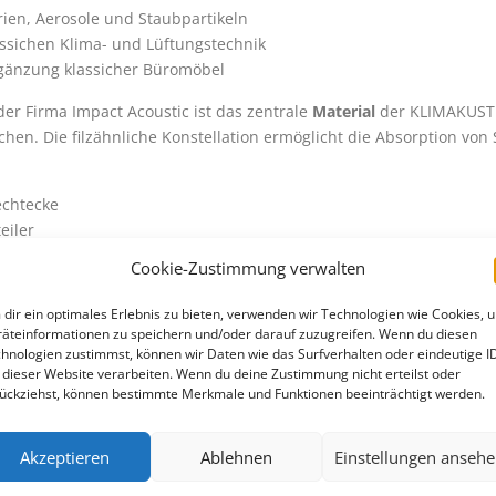
rien, Aerosole und Staubpartikeln
assichen Klima- und Lüftungstechnik
rgänzung klassicher Büromöbel
er Firma Impact Acoustic ist das zentrale
Material
der KLIMAKUSTI
hen. Die filzähnliche Konstellation ermöglicht die Absorption von 
echtecke
eiler
Cookie-Zustimmung verwalten
dir ein optimales Erlebnis zu bieten, verwenden wir Technologien wie Cookies, 
äteinformationen zu speichern und/oder darauf zuzugreifen. Wenn du diesen
hnologien zustimmst, können wir Daten wie das Surfverhalten oder eindeutige I
 dieser Website verarbeiten. Wenn du deine Zustimmung nicht erteilst oder
it standortgerechten Hydrokulturpflanzen bepflanzt.
ückziehst, können bestimmte Merkmale und Funktionen beeinträchtigt werden.
Akzeptieren
Ablehnen
Einstellungen anseh