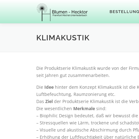
Zum
Inhalt
BESTELLUN
springen
KLIMAKUSTIK
Die Produktserie Klimakustik wurde von der Fir
seit Jahren gut zusammenarbeiten.
Die
Idee
hinter dem Konzept Klimakustik ist die 
Luftbefeuchtung, Raumzonierung etc.
Das
Ziel
der Produktserie Klimakustik ist die Ve
Die wesentlichen
Merkmale
sind:
– Biophilic Design bedeutet, daß wir bewusst di
– Stressquellen wie Lärm, trockene und schadsto
– Visuelle und akustische Abschirmung durch P
– Erhöhung der Luftfeuchtigkeit über natürlich