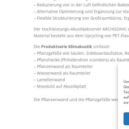
– Reduzierung von in der Luft befindlichen Bakte
– Alternative Optimierung und Ergänzung zur kl
– Flexible Strukturierung von Großraumbüros, E
Der Hochleistungs-Akustikabsorver ARCHISONIC d
Material besteht aus dem Upcycling von PET-Flasc
Die
Produktserie Klimakustik
umfasst:
– Pflanzgefäße wie Säulen, Sideboardaufsätze, R
– Pflanzhecke (Philodendron scandens) als Raumt
– Pflanzenwand als Raumteiler
– Wasserwand als Raumteiler
– Lamellenwand
Um 
– Moosbild auf Akustikplatt
Ger
Tec
auf
Die Pflanzenwand und die Pflanzgefäße werden m
zur