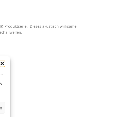
K-Produktserie. Dieses akustisch wirksame
Schallwellen.
um
Ds
en