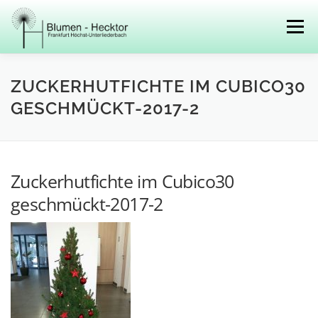
Zum
Inhalt
Menü
springen
BESTELLUNGEN
FLORISTIK
PFLANZEN
ZUCKERHUTFICHTE IM CUBICO30
GESCHMÜCKT-2017-2
HYDROKULTUR
VERANSTALTUNGEN
Zuckerhutfichte im Cubico30
ÜBER UNS
KONTAKT
geschmückt-2017-2