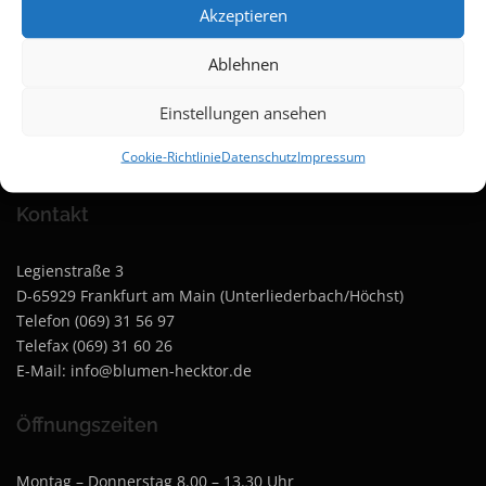
Akzeptieren
Cookie-Richtlinie (EU)
Ablehnen
Rechtliche Informationen
Einstellungen ansehen
Amtsgericht Frankfurt Handelsregister A 25118
Cookie-Richtlinie
Datenschutz
Impressum
Umsatzsteuernummer: 015 825 603 49
Kontakt
Legienstraße 3
D-65929 Frankfurt am Main (Unterliederbach/Höchst)
Telefon (069) 31 56 97
Telefax (069) 31 60 26
E-Mail: info@blumen-hecktor.de
Öffnungszeiten
Montag – Donnerstag 8.00 – 13.30 Uhr