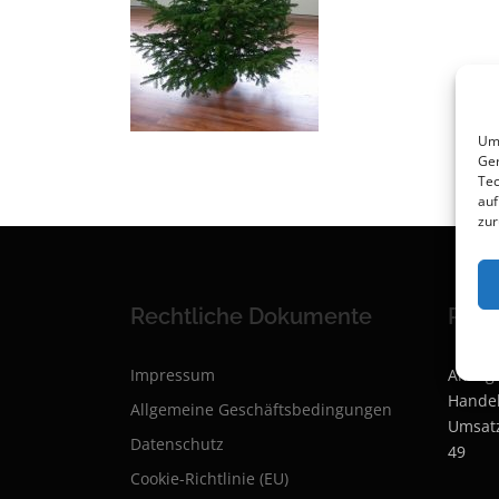
Um 
Ger
Tec
auf
zur
Rechtliche Dokumente
Rech
Impressum
Amtsge
Handel
Allgemeine Geschäftsbedingungen
Umsat
Datenschutz
49
Cookie-Richtlinie (EU)