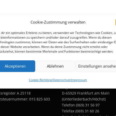
Cookie-Zustimmung verwalten
dir ein optimales Erlebnis zu bieten, verwenden wir Technologien wie Cookies, 
äteinformationen zu speichern und/oder darauf zuzugreifen. Wenn du diesen
hnologien zustimmst, können wir Daten wie das Surfverhalten oder eindeutige I
 dieser Website verarbeiten. Wenn du deine Zustimmung nicht erteilst oder
ückziehst, können bestimmte Merkmale und Funktionen beeinträchtigt werden.
Akzeptieren
Ablehnen
Einstellungen anseh
tliche Informationen
Kontakt
Cookie-Richtlinie
Datenschutz
Impressum
richt Frankfurt
Legienstraße 3
sregister A 25118
D-65929 Frankfurt am Main
zsteuernummer: 015 825 603
(Unterliederbach/Höchst)
Telefon (069) 31 56 97
Telefax (069) 31 60 26